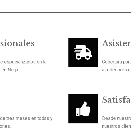
sionales
Asiste
e especializados en la
Cobertura para
 en Nerja.
alrededores c
Satisf
 de tres meses en todas y
Desde nuestro
iones.
nuestros clie