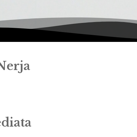
Nerja
diata